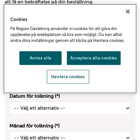
att få en bekräftelse på din beställning.
Avbokning av tolk
Cookies
Se Tolkcentralens informationsfilm om hur och varför
På Region Gävleborg använder vi cookies för att göra din
du skall använda tolk:
upplevelse på webbplatsen så bra som möjligt. Du kan alltid
Teckenspråk/skrivtolk i vårdrelaterade besök
ändra dina inställningar genom att klicka på Hantera cookies.
Avvisa alla
Acceptera alla cookies
Tolkningstyp
Platstolk
Hantera cookies
Distanstolk
Datum för tolkning
Månad för tolkning