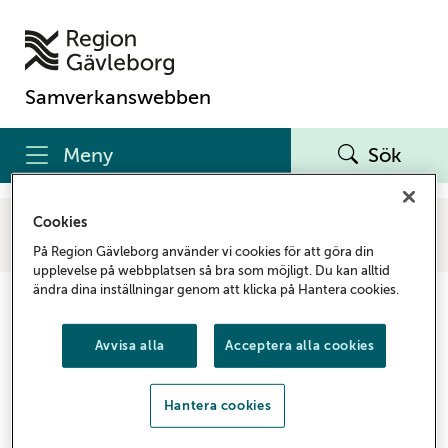
Samverkanswebben
Meny
Sök
Samverkanswebben
Vårdgivare
Samverkan och avtal
Cookies
Brukar- och intresseorganisationer
På Region Gävleborg använder vi cookies för att göra din
Samverkansgrupp för frågor om funktionsnedsättning
upplevelse på webbplatsen så bra som möjligt. Du kan alltid
ändra dina inställningar genom att klicka på Hantera cookies.
Samverkansgrupp för frågor
om funktionsnedsättning
Avvisa alla
Acceptera alla cookies
Samverkansgruppen för frågor om
Hantera cookies
funktionsnedsättning är en organisation för
överläggningar, samråd, ömsesidig information och