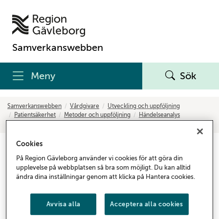
Samverkanswebben
Meny
Sök
Samverkanswebben
Vårdgivare
Utveckling och uppföljning
Patientsäkerhet
Metoder och uppföljning
Händelseanalys
Nitha - nationellt IT-stöd för händelseanalys
Cookies
Nitha - nationellt IT-stöd för
På Region Gävleborg använder vi cookies för att göra din
händelseanalys
upplevelse på webbplatsen så bra som möjligt. Du kan alltid
ändra dina inställningar genom att klicka på Hantera cookies.
Händelseanalyser är en viktig del av
patientsäkerhetsarbetet. Nitha är ett IT-verktyg för
Avvisa alla
Acceptera alla cookies
att göra händelseanalyser.