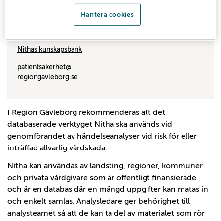
Hantera cookies
Mer information
Nationellt IT-stöd för händelseanalys
(Inera)
Nithas kunskapsbank
patientsakerhet@
regiongavleborg.se
I Region Gävleborg rekommenderas att det
databaserade verktyget Nitha ska används vid
genomförandet av händelseanalyser vid risk för eller
inträffad allvarlig vårdskada.
Nitha kan användas av landsting, regioner, kommuner
och privata vårdgivare som är offentligt finansierade
och är en databas där en mängd uppgifter kan matas in
och enkelt samlas. Analysledare ger behörighet till
analysteamet så att de kan ta del av materialet som rör