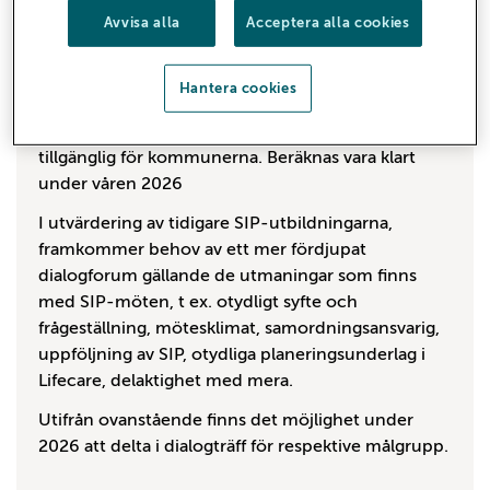
Avvisa alla
Acceptera alla cookies
Process pågår inom Centrum för klinisk utbildning
(CKU) för framtagande av en grundläggande E-
utbildning med kunskapstest för samordnad
Hantera cookies
individuell plan (SIP). Utbildningen kommer att
finnas i regionens Kompetensportal och även
tillgänglig för kommunerna. Beräknas vara klart
under våren 2026
I utvärdering av tidigare SIP-utbildningarna,
framkommer behov av ett mer fördjupat
dialogforum gällande de utmaningar som finns
med SIP-möten, t ex. otydligt syfte och
frågeställning, mötesklimat, samordningsansvarig,
uppföljning av SIP, otydliga planeringsunderlag i
Lifecare, delaktighet med mera.
Utifrån ovanstående finns det möjlighet under
2026 att delta i dialogträff för respektive målgrupp.