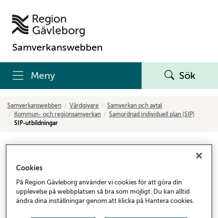
Samverkanswebben
Meny
Sök
Samverkanswebben
Vårdgivare
Samverkan och avtal
Kommun- och regionsamverkan
Samordnad individuell plan (SIP)
SIP-utbildningar
SIP-utbildningar
Cookies
Utbildningar och kunskapsstöd för dig som är
På Region Gävleborg använder vi cookies för att göra din
användare och utbildare i SIP.
upplevelse på webbplatsen så bra som möjligt. Du kan alltid
ändra dina inställningar genom att klicka på Hantera cookies.
SIP-utbildning 2026