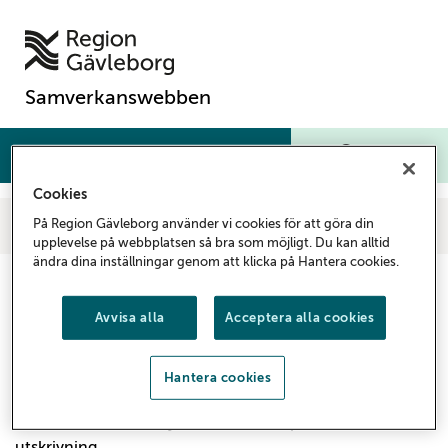
Samverkanswebben
Meny
Sök
Cookies
Samverkanswebben
Vårdgivare
Samverkan och avtal
På Region Gävleborg använder vi cookies för att göra din
Kommun- och regionsamverkan
Statistik
Inskrivningsmeddelande
upplevelse på webbplatsen så bra som möjligt. Du kan alltid
ändra dina inställningar genom att klicka på Hantera cookies.
Inskrivningsmeddelande
Avvisa alla
Acceptera alla cookies
Inskrivningsmeddelande skickat inom 24 timmar.
Om tidpunkt för utskrivning ändras ska den slutna
Hantera cookies
vården så snart det är möjligt underrätta de berörda
enheterna om den nya beräknade tidpunkten för
utskrivning.