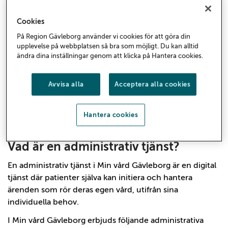
Cookies
På Region Gävleborg använder vi cookies för att göra din
upplevelse på webbplatsen så bra som möjligt. Du kan alltid
Administrativa tjänster i Min
ändra dina inställningar genom att klicka på Hantera cookies.
vård Gävleborg
Avvisa alla
Acceptera alla cookies
Här hittar du informationsmaterial för hälso- och
sjukvården om de administrativa tjänster som
erbjuds i Min vård Gävleborg.
Hantera cookies
Vad är en administrativ tjänst?
En administrativ tjänst i Min vård Gävleborg är en digital
tjänst där patienter själva kan initiera och hantera
ärenden som rör deras egen vård, utifrån sina
individuella behov.
I Min vård Gävleborg erbjuds följande administrativa