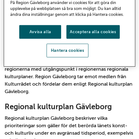
Gävleborgs län får från Kulturrådet för att
På Region Gävleborg använder vi cookies för att göra din
genomföra prioriterade insatser inom
upplevelse på webbplatsen så bra som möjligt. Du kan alltid
ändra dina inställningar genom att klicka på Hantera cookies.
kulturpolitiken.
Avvisa alla
Acceptera alla cookies
Kultursamverkansmodellen
Kultursamverkansmodellen är nationell modell för att
Hantera cookies
fördela statliga medel till regional kulturverksamhet.
Kulturrådet ansvarar för att fördela medlen mellan
regionerna med utgångspunkt i regionernas regionala
kulturplaner. Region Gävleborg tar emot medlen från
Kulturrådet och fördelar dem enligt Regional kulturplan
Gävleborg.
Regional kulturplan Gävleborg
Regional kulturplan Gävleborg beskriver vilka
prioriteringar som gäller för det berörda länets konst-
och kulturliv under en avgränsad tidsperiod, exempelvis