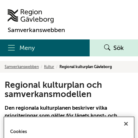
Samverkanswebben
Meny
Sök
Samverkanswebben
Kultur
Regional kulturplan Gävleborg
Regional kulturplan och
samverkansmodellen
Den regionala kulturplanen beskriver vilka
prioriteringar som gäller för länets konst- och
kulturliv under en avgränsad period. Den ligger till
grund för bland annat hur mycket statliga bidrag
Cookies