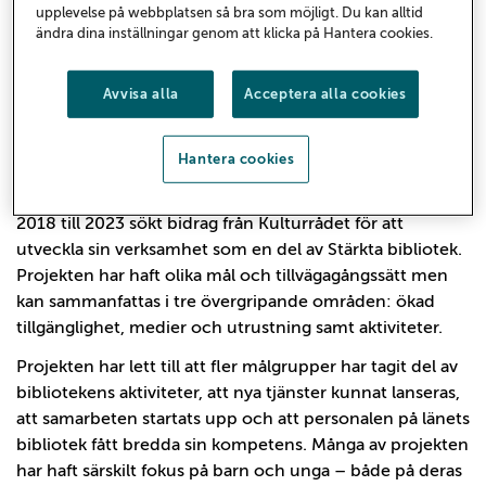
upplevelse på webbplatsen så bra som möjligt. Du kan alltid
regeringsuppdrag Stärkta bibliotek har de tio
ändra dina inställningar genom att klicka på Hantera cookies.
kommunerna i Gävleborgs län tillsammans fått dela
på cirka 36 miljoner kronor för att utveckla sin
Avvisa alla
Acceptera alla cookies
verksamhet. Rapporten Stärkta bibliotek i Gävleborg
sammanfattar vilka insatser som gjorts här och
deras effekter för länets invånare.
Hantera cookies
Alla 10 kommuner i Gävleborgs län har under perioden
2018 till 2023 sökt bidrag från Kulturrådet för att
utveckla sin verksamhet som en del av Stärkta bibliotek.
Projekten har haft olika mål och tillvägagångssätt men
kan sammanfattas i tre övergripande områden: ökad
tillgänglighet, medier och utrustning samt aktiviteter.
Projekten har lett till att fler målgrupper har tagit del av
bibliotekens aktiviteter, att nya tjänster kunnat lanseras,
att samarbeten startats upp och att personalen på länets
bibliotek fått bredda sin kompetens. Många av projekten
har haft särskilt fokus på barn och unga – både på deras