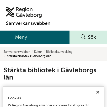
Samverkanswebben
Meny
Sök
Samverkanswebben
Kultur
Biblioteksutveckling
Stärkta bibliotek i Gävleborgs län
Stärkta bibliotek i Gävleborgs
län
Under perioden 2018 till 2023 fick Sveriges
folkbibliotek en unik möjlighet att söka bidrag för att
Cookies
bedriva utvecklingsarbete utifrån behov som de
På Region Gävleborg använder vi cookies för att göra din
själva identifierat. Genom Kulturrådets