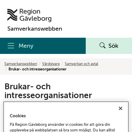
Samverkanswebben
Meny
Sök
Samverkanswebben
Vårdgivare
Samverkan och avtal
Brukar- och intresseorganisationer
Brukar- och
intresseorganisationer
Om brukarråd, brukarinflytande, bidrag till
brukarorganisationer och intresseorganisationer
Cookies
och samordnare funktionsnedsättning.
På Region Gävleborg använder vi cookies för att göra din
upplevelse på webbplatsen så bra som möjligt. Du kan alltid