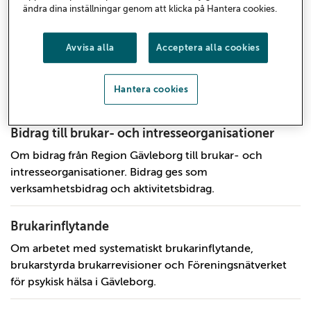
ändra dina inställningar genom att klicka på Hantera cookies.
Barn- och ungdomsråd
Barn- och ungdomsrådets medlemmar är viktiga när det
Avvisa alla
Acceptera alla cookies
gäller att förbättra bemötandet, omhändertagandet och
vården av barn och ungdomar i länet. Om rådet och
Hantera cookies
mötesprotokoll.
Bidrag till brukar- och intresseorganisationer
Om bidrag från Region Gävleborg till brukar- och
intresseorganisationer. Bidrag ges som
verksamhetsbidrag och aktivitetsbidrag.
Brukarinflytande
Om arbetet med systematiskt brukarinflytande,
brukarstyrda brukarrevisioner och Föreningsnätverket
för psykisk hälsa i Gävleborg.