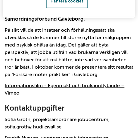
Hantera cookies
Sofia Groth, Fredrik Nygren och Helena Holm just nu
bedriver i Hudiksvalls kommun med stöd av
Samordningsförbund Gävleborg.
På sikt vill de att insatser och förhållningssätt ska
utvecklas så de kommer till större nytta för målgruppen
med psykisk ohälsa än idag. Det gäller att byta
perspektiv, att jobba utifrån vad brukarna verkligen vill
och behöver för att må bättre, inte vad verksamheten
tror är bäst. I oktober kommer de presentera sitt resultat
på "Forskare möter praktiker" i Gävleborg.
Informationsfilm - Egenmakt och brukarinflytande –
Vimeo
Kontaktuppgifter
Sofia Groth, projektsamordnare jobbcentrum,
sofia.groth@hudiksvall.se