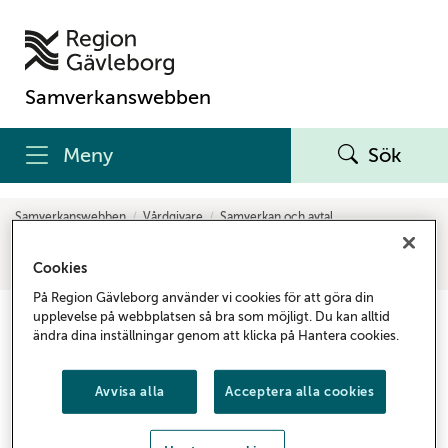
Samverkanswebben
Meny
Sök
Samverkanswebben
Vårdgivare
Samverkan och avtal
Brukar- och intresseorganisationer
Brukarinflytande
Om brukarinflytande
Brukarinflytande offentlig verksamhet
Cookies
Egenmakt - en förstudie i Hudiksvall för ökat brukarinflytande
På Region Gävleborg använder vi cookies för att göra din
upplevelse på webbplatsen så bra som möjligt. Du kan alltid
Egenmakt - en förstudie i
ändra dina inställningar genom att klicka på Hantera cookies.
Hudiksvall för ökat
brukarinflytande
Avvisa alla
Acceptera alla cookies
Se filmen om det viktiga och kreativa arbete som