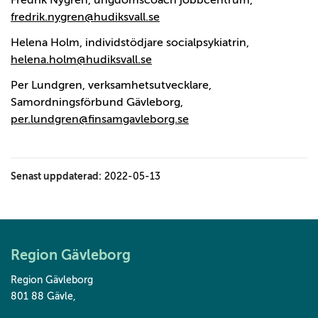
Fredrik Nygren, ungdomscoach jobbcentrum,
fredrik.nygren@hudiksvall.se
Helena Holm, individstödjare socialpsykiatrin,
helena.holm@hudiksvall.se
Per Lundgren, verksamhetsutvecklare,
Samordningsförbund Gävleborg,
per.lundgren@finsamgavleborg.se
Senast uppdaterad:
2022-05-13
Region Gävleborg
Region Gävleborg
801 88 Gävle
,