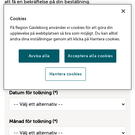
att få en bekräftelse på din beställning.
Avbokning av tolk
Cookies
Se Tolkcentralens informationsfilm om hur och varför
På Region Gävleborg använder vi cookies för att göra din
du skall använda tolk:
upplevelse på webbplatsen så bra som möjligt. Du kan alltid
Teckenspråk/skrivtolk i vårdrelaterade besök
ändra dina inställningar genom att klicka på Hantera cookies.
Avvisa alla
Acceptera alla cookies
Tolkningstyp
Platstolk
Hantera cookies
Distanstolk
Datum för tolkning
Månad för tolkning