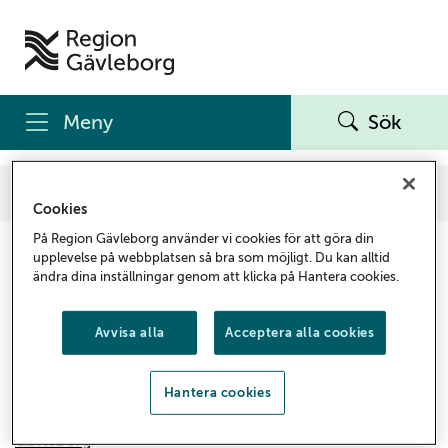
Meny
Sök
Start
Kultur
Verksamhetsområden
Dans
För verksamma danskonstnärer
Stöd och bidrag
Cookies
På Region Gävleborg använder vi cookies för att göra din
Stöd och bidrag
upplevelse på webbplatsen så bra som möjligt. Du kan alltid
ändra dina inställningar genom att klicka på Hantera cookies.
Region Gävleborg fördelar bidrag och ger stöd till
projekt inom film, hemslöjd, konst, litteratur, musik,
Avvisa alla
Acceptera alla cookies
dans, crossmedia, bibliotek och läsfrämjande som
drivs i linje med den regionala kulturplanen.
Hantera cookies
Stöd, bidrag, priser och stipendier inom Kultur
Gävleborg