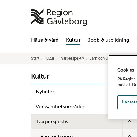
Hälsa & vård
Kultur
Jobb & utbildning
Start
Kultur
Tvärperspektiv
Barn och unga
Verksamhe
Cookies
Kultur
På Region 
möjligt. D
Nyheter
Hantera
Verksamhetsområden
Tvärperspektiv
Barn och unga