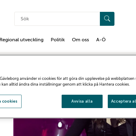
Sök
på
hemsidan
Regional utveckling
Politik
Om oss
A-Ö
t/projekt barn och unga
Imagine Sweden
Gävleborg använder vi cookies för att göra din upplevelse på webbplatsen
u kan alltid ändra dina inställningar genom att klicka på Hantera cookies.
 cookies
Avvisa alla
Acceptera al