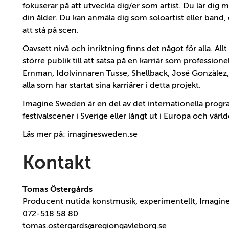
fokuserar på att utveckla dig/er som artist. Du lär dig m
din ålder. Du kan anmäla dig som soloartist eller band, 
att stå på scen.
Oavsett nivå och inriktning finns det något för alla. Allt
större publik till att satsa på en karriär som professione
Ernman, Idolvinnaren Tusse, Shellback, José Gonzàlez,
alla som har startat sina karriärer i detta projekt.
Imagine Sweden är en del av det internationella progr
festivalscener i Sverige eller långt ut i Europa och vär
Läs mer på:
imaginesweden.se
Kontakt
Tomas Östergårds
Producent nutida konstmusik, experimentellt, Imagin
072-518 58 80
tomas.ostergards@regiongavleborg.se