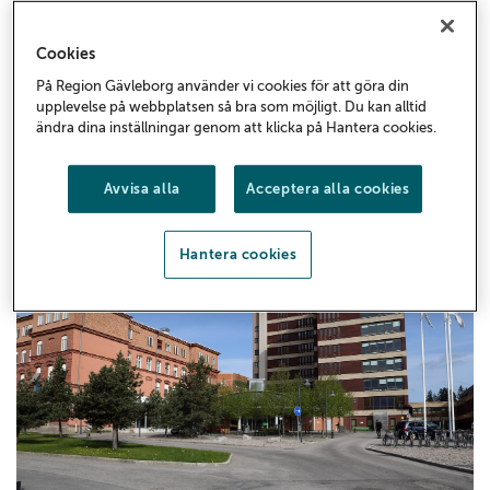
Cookies
1177
På Region Gävleborg använder vi cookies för att göra din
På 1177.se får du råd om hälsa och information om
upplevelse på webbplatsen så bra som möjligt. Du kan alltid
sjukdomar och vilka mottagningar du kan kontakta.
ändra dina inställningar genom att klicka på Hantera cookies.
Logga in för att läsa din journal och göra dina
vårdärenden. Ring 1177 för sjukvårdsrådgivning dygnet
Avvisa alla
Acceptera alla cookies
runt.
Hantera cookies