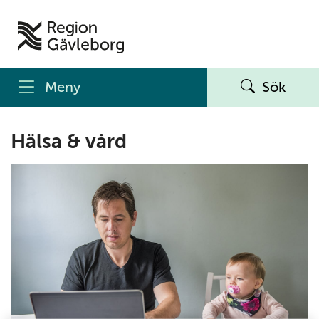
Meny
Sök
Hälsa & vård