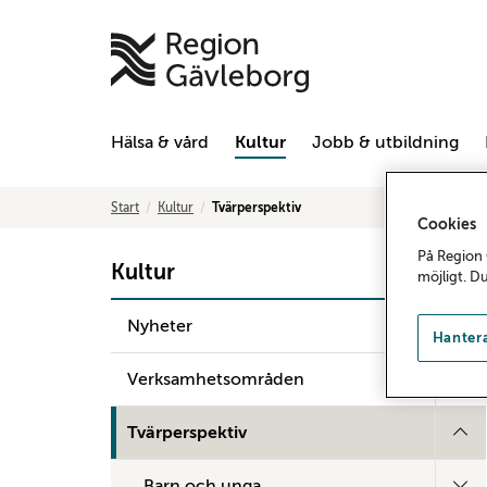
Hälsa & vård
Kultur
Jobb & utbildning
Start
Kultur
Tvärperspektiv
Cookies
På Region 
Kultur
möjligt. D
Nyheter
Hantera
Verksamhetsområden
Tvärperspektiv
Barn och unga