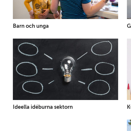
Barn och unga
G
Ideella idéburna sektorn
K