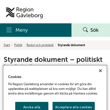
Meny
Sök
Start
Politik
Beslut och protokoll
Styrande dokument
Styrande dokument – politiskt
beslutade
Cookies
Dokument som beslutats av regionfullmäktige och
regionstyrelse Region Gävleborg.
På Region Gävleborg använder vi cookies för att göra din
upplevelse på webbplatsen så bra som möjligt. Du kan alltid
ändra dina inställningar genom att klicka på Hantera cookies.
Dokument
Avvisa alla
Acceptera alla cookies