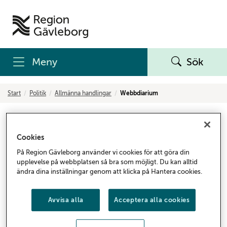
Meny
Sök
Start
Politik
Allmänna handlingar
Webbdiarium
Webbdiarium
Cookies
I Region Gävleborgs webbdiarium finns uppgifter om
På Region Gävleborg använder vi cookies för att göra din
registrerade ärenden, skrivelser och beslut. Webbdiariet
upplevelse på webbplatsen så bra som möjligt. Du kan alltid
uppdateras dagligen och här kan du söka alla inkomna
ändra dina inställningar genom att klicka på Hantera cookies.
och utgående handlingar som diarieförts sedan 2012.
Personuppgifter hanteras enligt
Avvisa alla
Acceptera alla cookies
Dataskyddsförordningen
. Vi publicerar inte
personuppgifter som går att koppla till enskilda