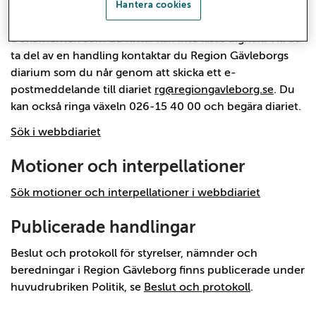
Hantera cookies
privatpersoner.
Dokumenten som du hittar kan inte läsas digitalt. Vill du
ta del av en handling kontaktar du Region Gävleborgs
diarium som du når genom att skicka ett e-
postmeddelande till diariet
rg@regiongavleborg.se
. Du
kan också ringa växeln 026-15 40 00 och begära diariet.
Sök i webbdiariet
Motioner och interpellationer
Sök motioner och interpellationer i webbdiariet
Publicerade handlingar
Beslut och protokoll för styrelser, nämnder och
beredningar i Region Gävleborg finns publicerade under
huvudrubriken Politik, se
Beslut och protokoll
.