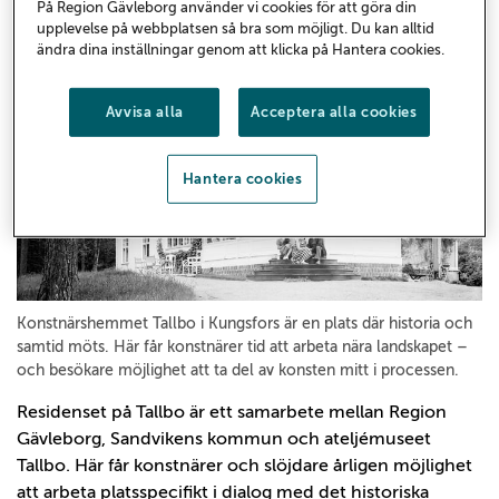
På Region Gävleborg använder vi cookies för att göra din
konstnärssamtal – där konstnärliga processer blir
upplevelse på webbplatsen så bra som möjligt. Du kan alltid
tillgängliga för fler.
ändra dina inställningar genom att klicka på Hantera cookies.
Avvisa alla
Acceptera alla cookies
Hantera cookies
Konstnärshemmet Tallbo i Kungsfors är en plats där historia och
samtid möts. Här får konstnärer tid att arbeta nära landskapet –
och besökare möjlighet att ta del av konsten mitt i processen.
Residenset på Tallbo är ett samarbete mellan Region
Gävleborg, Sandvikens kommun och ateljémuseet
Tallbo. Här får konstnärer och slöjdare årligen möjlighet
att arbeta platsspecifikt i dialog med det historiska