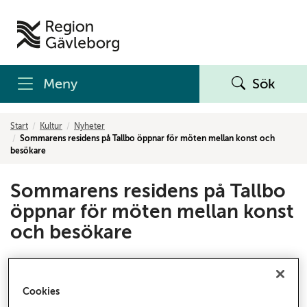
Meny
Sök
Start
Kultur
Nyheter
Sommarens residens på Tallbo öppnar för möten mellan konst och
besökare
Sommarens residens på Tallbo
öppnar för möten mellan konst
och besökare
Tre konstnärskap har nu valts ut till årets residens på
Tallbo i Kungsfors, Sandviken. Under maj och juni
Cookies
månad bjuds allmänheten in till öppna ateljéer och