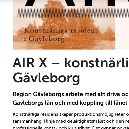
AIR X – konstnärli
Gävleborg
Region Gävleborgs arbete med att driva och
Gävleborgs län och med koppling till läne
Konstnärliga residens skapar produktionsmöjligheter och
sammanhang, i linje med delaktighetsmålet och den regi
professionella konst- och kulturlivet. Det gynnar också