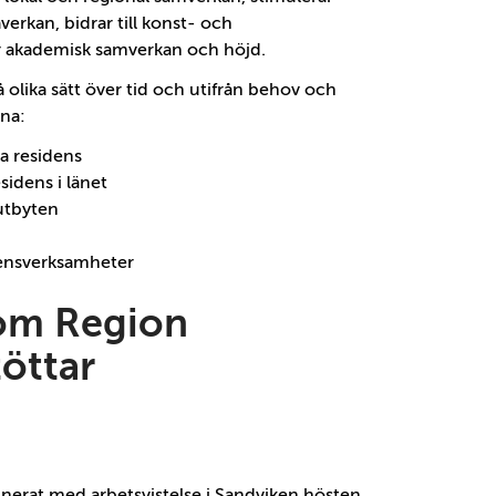
verkan, bidrar till konst- och
 akademisk samverkan och höjd.
å olika sätt över tid och utifrån behov och
rna:
a residens
sidens i länet
 utbyten
densverksamheter
som Region
töttar
nerat med arbetsvistelse i Sandviken hösten