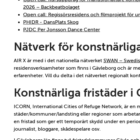
2026 – Backbeatbolaget
Open call: Regissörsresidens och filmprojekt för 
PHIDR - DansPlats Skog
PJDC Per Jonsson Dance Center
Nätverk för konstnärlig
AIR X är med i det nationella nätverket
SWAN – Swedish
residensverksamheter som finns i Gävleborg och är 
erfarenheter. Vill du delta i det nätverket regionalt ko
Konstnärliga fristäder i
ICORN, International Cities of Refuge Network, är en
städer/kommuner/landsting eller regioner som arbetar 
en fristad som ger ett temporärt skydd under en period p
journalist, bloggare, skådespelare osv.