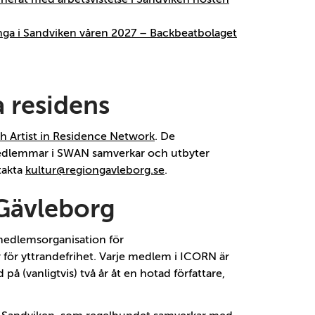
unga i Sandviken våren 2027 – Backbeatbolaget
a residens
 Artist in Residence Network
. De
medlemmar i SWAN samverkar och utbyter
ntakta
kultur@regiongavleborg.se
.
 Gävleborg
 medlemsorganisation för
för yttrandefrihet. Varje medlem i ICORN är
å (vanligtvis) två år åt en hotad författare,