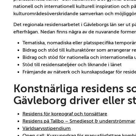
nationell och internationell kulturell inspiration och på
kulturområdesöverskridande samverkan och möjliggör
Det regionala residensarbetet i Gävleborgs län ser ut p
efterfrågan. Nedan finns några av de nuvarande forme
Tematiska, nomadiska eller platsspecifika temporär
Bidrag och stöd till kulturaktörer som arrangerar re
Bidrag och stöd för nationella och internationella
Stöd till residensateljéer och liknande i länet
Främjande av nätverk och kunskapsdagar för resi
Konstnärliga residens 
Gävleborg driver eller s
Residens för koreograf och tonsättare
Residens på Tallbo – Smedjesot & underströmmar
Världsarvsstipendium
Open call: Kursuppdrag för manusförfattare kombi