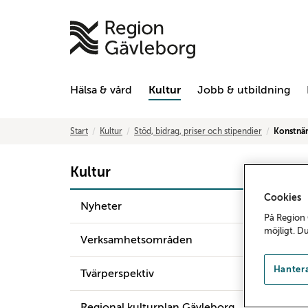
Hälsa & vård
Kultur
Jobb & utbildning
Start
Kultur
Stöd, bidrag, priser och stipendier
Konstnär
Kultur
Cookies
Nyheter
På Region 
möjligt. D
Verksamhetsområden
Hantera
Tvärperspektiv
Regional kulturplan Gävleborg