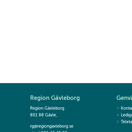
Region Gävleborg
Genv
Region Gävleborg
Konta
801 88 Gävle
,
Ledig
Teleta
rg@regiongavleborg.se