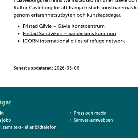
I Gävleborgs län finns två fristadskommuner Gävle o
Kultur Gävleborg för att främja fristadskonstnärernas ko
genom erfarenhetsutbyten och kunskapsdagar.
Fristad Gävle – Gävle Konstcentrum
Fristad Sandviken – Sandvikens kommun
ICORN international cities of refuge network
Senast uppdaterad:
2026-05-06
ägar
kt
Press och media
a jobb
Samverkanswebben
l samt text- eller bildtelefoni