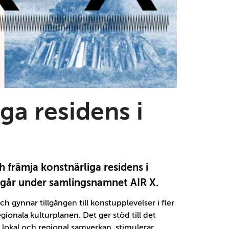
ga residens i
 främja konstnärliga residens i
t går under samlingsnamnet AIR X.
 gynnar tillgången till konstupplevelser i fler
onala kulturplanen. Det ger stöd till det
 lokal och regional samverkan, stimulerar