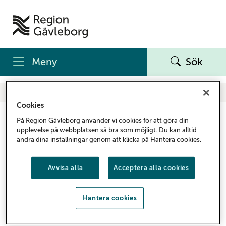
Meny
Sök
Start
Om oss
Press
Olycksfallsrapporter
Olycksfallsrapporter
Cookies
Olycksfallsrapporter
På Region Gävleborg använder vi cookies för att göra din
upplevelse på webbplatsen så bra som möjligt. Du kan alltid
ändra dina inställningar genom att klicka på Hantera cookies.
Om olycksfallsrapporterna
.
Senaste dygnet
Avvisa alla
Acceptera alla cookies
Det finns ingen rapport från senaste dygnet
Hantera cookies
Senaste månaden