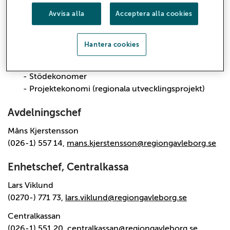
Centralkassa
Avvisa alla
Acceptera alla cookies
Ekonomiservice kund
Ekonomiservice redovisning
- Leverantörsteam
Hantera cookies
- Redovisningsteam
Ekonomistöd
- Stödekonomer
- Projektekonomi (regionala utvecklingsprojekt)
Avdelningschef
Måns Kjerstensson
(026-1) 557 14,
mans.kjerstensson@regiongavleborg.se
Enhetschef, Centralkassa
Lars Viklund
(0270-) 771 73,
lars.viklund@regiongavleborg.se
Centralkassan
(026-1) 551 20,
centralkassan@regiongavleborg.se