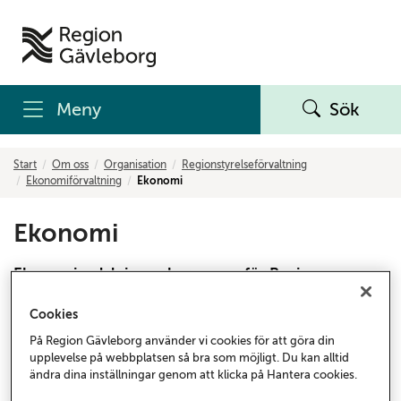
Meny
Sök
Start
Om oss
Organisation
Regionstyrelseförvaltning
Ekonomiförvaltning
Ekonomi
Ekonomi
Ekonomiavdelningen har ansvar för Region
Gävleborgs ekonomiadministration med bastjänster
Cookies
såsom redovisning, fakturahantering, budget,
prognos, rapportering och ekonomiska styrsystem.
På Region Gävleborg använder vi cookies för att göra din
upplevelse på webbplatsen så bra som möjligt. Du kan alltid
Ekonomiavdelningen består av fyra enheter:
ändra dina inställningar genom att klicka på Hantera cookies.