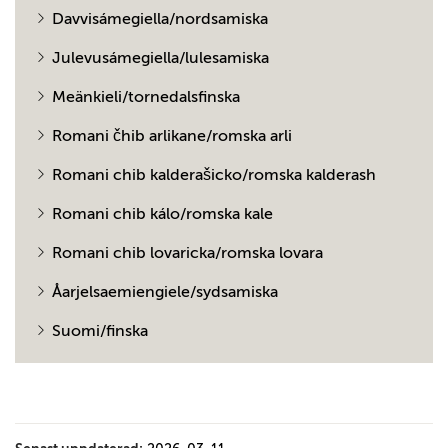
Davvisámegiella/nordsamiska
Julevusámegiella/lulesamiska
Meänkieli/tornedalsfinska
Romani čhib arlikane/romska arli
Romani chib kalderašicko/romska kalderash
Romani chib kálo/romska kale
Romani chib lovaricka/romska lovara
Åarjelsaemiengiele/sydsamiska
Suomi/finska