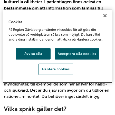
kulturella olikheter. I patientlagen finns också en
bestämmelse om att information som lämnas till
patienten ska anpassas till patientens ålder, mognad,
erfarenhet, språkliga bakgrund och andra
Cookies
individuella förutsättningar.
På Region Gävleborg använder vi cookies för att göra din
upplevelse på webbplatsen så bra som möjligt. Du kan alltid
ändra dina inställningar genom att klicka på Hantera cookies.
Vad säger lagen om nationella
minoriteter och minoritetsspråk?
Avvisa alla
Acceptera alla cookies
Lagen om nationella minoriteter och minoritetsspråk
gäller romer, judar, urfolket samer, sverigefinnar och
Hantera cookies
tornedalingar. Om du tillhör en av dessa minoriteter har
du rätt att använda ditt språk i kontakt med vissa
myndigheter, till exempel de som har ansvar för hälso-
och sjukvård. Det är du själv som avgör om du tillhör en
nationell minoritet. Du behöver inget särskilt intyg.
Vilka språk gäller det?