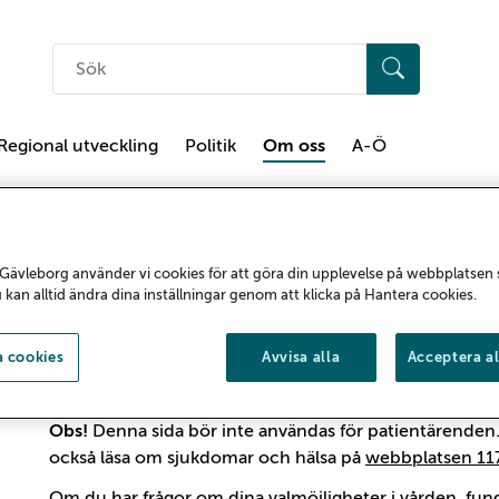
Sök
på
hemsidan
Regional utveckling
Politik
Om oss
A-Ö
tsen
Synpunkter på we
Gävleborg använder vi cookies för att göra din upplevelse på webbplatsen
u kan alltid ändra dina inställningar genom att klicka på Hantera cookies.
Vi vill gärna veta vad du tycker om regiong
 cookies
Avvisa alla
Acceptera al
saknar du något? Använd formuläret på den
Obs!
Denna sida bör inte användas för patientärenden. 
också läsa om sjukdomar och hälsa på
webbplatsen 117
Om du har frågor om dina valmöjligheter i vården, fund