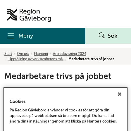
Meny
Sök
Start
Om oss
Ekonomi
Årsredovisning 2024
Uppföljning av verksamhetens mål
Medarbetare trivs på jobbet
Medarbetare trivs på jobbet
Medarbetare som trivs och är engagerade på arbetet
är en förutsättning för att Region Gävleborg ska
Cookies
kunna genomföra sina uppdrag, nå sina mål och
På Region Gävleborg använder vi cookies för att göra din
möta behoven hos invånarna i Gävleborgs län.
upplevelse på webbplatsen så bra som möjligt. Du kan alltid
ändra dina inställningar genom att klicka på Hantera cookies.