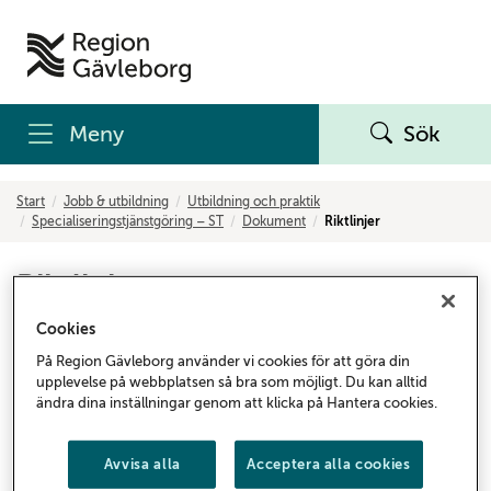
Meny
Sök
Start
Jobb & utbildning
Utbildning och praktik
Specialiseringstjänstgöring – ST
Dokument
Riktlinjer
Riktlinjer
Cookies
Handledning av ST-läkare (pdf)
På Region Gävleborg använder vi cookies för att göra din
ST-läkare – rapport utlandspraktik – Platina id 04-
upplevelse på webbplatsen så bra som möjligt. Du kan alltid
339055 (pdf)
ändra dina inställningar genom att klicka på Hantera cookies.
ST-läkare – överenskommelse utlandspraktik – Platina
Avvisa alla
Acceptera alla cookies
id 04-272204 (pdf)