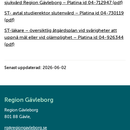
sjukvård Region Gävleborg – Platina id 04-712947 (pdf)
ST- avtal studierektor slutenvård – Platina id 04-730119
(pdf)
ST-läkare – översiktlig åtgärdsplan vid svårigheter att
uppnå mål eller vid olämplighet – Platina id 04-926344
(pdf)
Senast uppdaterad:
2026-06-02
Region Gävleborg
Region Gävleborg
801 88 Gävle
,
rg@regiongavleborg.se