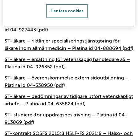
ST-läkare – riktlinjer för utlandspraktik – Platina id 04-
Hantera cookies
272185 (pdf)
ST-läkare – riktlinjer specialiseringstjänstgöring – Platina
id 04-927443 (pdf)
ST-läkare – riktlinjer specialiseringstjänstgöring för
läkare inom allmänmedicin – Platina id 04-888694 (pdf)
ST-läkare – ersättning för vetenskaplig handledare a5 –
Platina id 04-926352 (pdf)
ST-läkare – överenskommelse extern sidoutbildning –
Platina id 04-338950 (pdf)
ST-läkare – bedömningar av tidigare utfört vetenskapligt
arbete – Platina id 04-635824 (pdf)
ST- studierektor uppdragsbeskrivning – Platina id 04-
913869 (pdf)
ST-kontrakt SOSFS 2015:8 HSLF-FS 2021:8 – Hälso- och