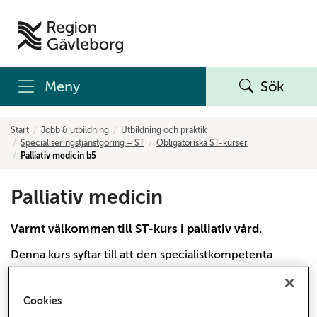
Meny
Sök
Start
Jobb & utbildning
Utbildning och praktik
Specialiseringstjänstgöring – ST
Obligatoriska ST-kurser
Palliativ medicin b5
Palliativ medicin
Varmt välkommen till ST-kurs i palliativ vård.
Denna kurs syftar till att den specialistkompetenta
läkaren ska:
Kunna identifiera behov av och initiera palliativ vård
Cookies
i livets slutskede.