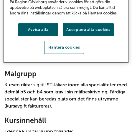
På Region Gävleborg använder vi cookies för att göra din
Kunna genomföra brytpunktssamtal med patienter
upplevelse på webbplatsen så bra som möjligt. Du kan alltid
och närstående.
ändra dina inställningar genom att klicka på Hantera cookies.
Kunna tillämpa grundläggande principer för palliativ
symtomlindring med beaktande av fysiska, psykiska,
Avvisa alla
Acceptera alla cookies
sociala och existentiella behov.
Delmål
Hantera cookies
SOSFS 2015 delmål b5 samt SOSFS 2021 delmål b4.
Målgrupp
Kursen riktar sig till ST-läkare inom alla specialiteter med
delmål b5 och b4 som krav i sin målbeskrivning. Färdiga
specialister kan beredas plats om det finns utrymme
(kursavgift faktureras).
Kursinnehåll
I denna kurs tar vi upp följande: