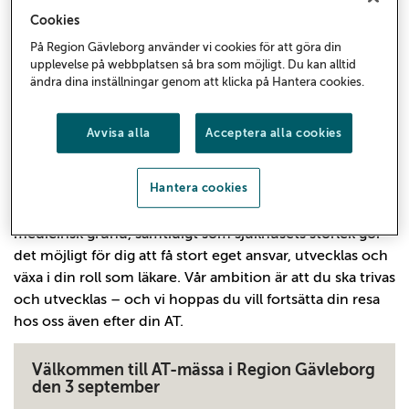
Cookies
Allmäntjänstgöring – AT
På Region Gävleborg använder vi cookies för att göra din
upplevelse på webbplatsen så bra som möjligt. Du kan alltid
ändra dina inställningar genom att klicka på Hantera cookies.
Hos oss i Region Gävleborg finns tre sjukhus.
Hudiksvall och Gävle sjukhus är våra två akutsjukhus
medan Bollnäs sjukhus har ett akutmedicinskt
Avvisa alla
Acceptera alla cookies
uppdrag för södra Hälsingland. Tillsammans
erbjuder vi trygg och tillgänglig vård i hela länet.
Hantera cookies
Vi har en bredd av specialiteter som ger dig en god
medicinsk grund, samtidigt som sjukhusets storlek gör
det möjligt för dig att få stort eget ansvar, utvecklas och
växa i din roll som läkare. Vår ambition är att du ska trivas
och utvecklas – och vi hoppas du vill fortsätta din resa
hos oss även efter din AT.
Välkommen till AT-mässa i Region Gävleborg
den 3 september