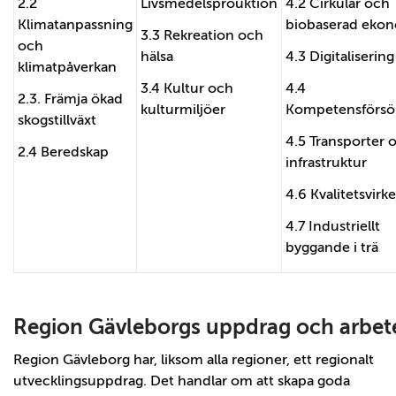
2.2
Livsmedelsprouktion
4.2 Cirkulär och
Klimatanpassning
biobaserad eko
3.3 Rekreation och
och
hälsa
4.3 Digitalisering
klimatpåverkan
3.4 Kultur och
4.4
2.3. Främja ökad
kulturmiljöer
Kompetensförsö
skogstillväxt
4.5 Transporter 
2.4 Beredskap
infrastruktur
4.6 Kvalitetsvirke
4.7 Industriellt
byggande i trä
Region Gävleborgs uppdrag och arbet
Region Gävleborg har, liksom alla regioner, ett regionalt
utvecklingsuppdrag. Det handlar om att skapa goda