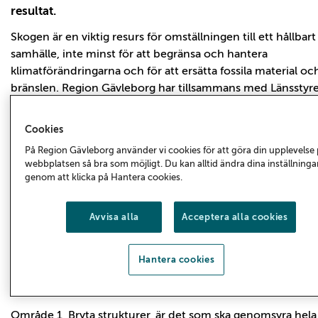
resultat.
Skogen är en viktig resurs för omställningen till ett hållbart
samhälle, inte minst för att begränsa och hantera
klimatförändringarna och för att ersätta fossila material oc
bränslen. Region Gävleborg har tillsammans med Länsstyr
Gävleborg och Skogsstyrelsen arbetat fram skogsprogram
och det har skett i bred samverkan med skogliga aktörer o
Cookies
intressenter i länet.
På Region Gävleborg använder vi cookies för att göra din upplevelse
webbplatsen så bra som möjligt. Du kan alltid ändra dina inställninga
Det regionala skogsprogrammet har fyra fokusområden:
genom att klicka på Hantera cookies.
Bryta strukturer
Hållbarhet i skogen
Avvisa alla
Acceptera alla cookies
Mångbruk i skogen
Omställning, konkurrenskraft, kompetens
Hantera cookies
Till varje fokusområde finns ett antal prioriterade område
vi bör koncentrera våra insatser till.
Område 1, Bryta strukturer, är det som ska genomsyra hela