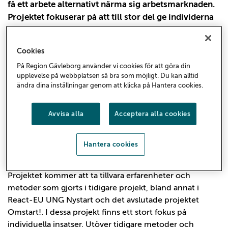
få ett arbete alternativt närma sig arbetsmarknaden.
Projektet fokuserar på att till stor del ge individerna
ett nära individuellt stöd under så lång tid det behövs
för att få till stegförflyttningar.
Cookies
På Region Gävleborg använder vi cookies för att göra din
upplevelse på webbplatsen så bra som möjligt. Du kan alltid
ändra dina inställningar genom att klicka på Hantera cookies.
Avvisa alla
Acceptera alla cookies
Hantera cookies
Projektet kommer att ta tillvara erfarenheter och
metoder som gjorts i tidigare projekt, bland annat i
React-EU UNG Nystart och det avslutade projektet
Omstart!. I dessa projekt finns ett stort fokus på
individuella insatser. Utöver tidigare metoder och