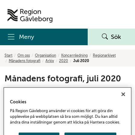
Meny
Sök
Start
Om oss
Organisation
Koncernledning
Regionarkivet
Månadens fotografi
Arkiv
2020
Juli 2020
Månadens fotografi, juli 2020
År 1956 började de första reguljära tv-sändningarna i
Sverige. Bara fyra år senare skulle det nya
Cookies
kronikerhemmet i Sandviken få sin första TV-
På Region Gävleborg använder vi cookies för att göra din
apparat. Detta trots att landstinget förbjudit inköp av
upplevelse på webbplatsen så bra som möjligt. Du kan alltid
TV-apparater till akutsjukhus eller kronikerhemmen.
ändra dina inställningar genom att klicka på Hantera cookies.
De sistnämnda skulle däremot få ta emot TV-apparater