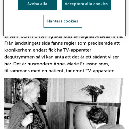
Avvisa alla
Acceptera alla cookies
som gåvor, vilket var just hur långvårdsavdelningen på
kronikerhemmet fick sin TV-apparat.
Hantera cookies
Den 24-tum stora TV-apparaten var en gåva från den
Socialdemokratiska Kvinnoklubben i Sandviken, och TV-
antenn och montering skänktes av Ragnas Ansells firma.
Från landstingets sida fanns regler som preciserade att
kronikerhem endast fick ha TV-apparater i
dagutrymmen så vi kan anta att det är ett sådant vi ser
här. Det är husmodern Anne-Marie Eriksson som,
tillsammans med en patient, tar emot TV-apparaten.