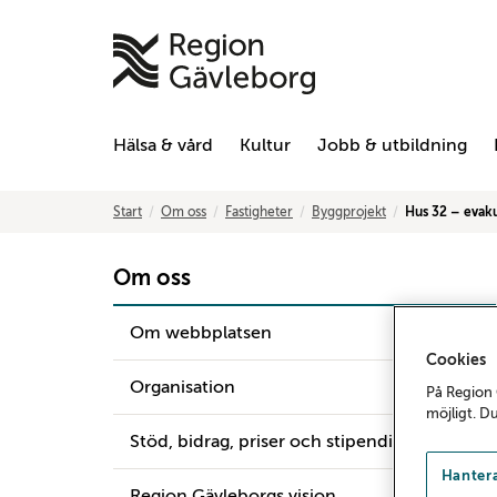
Hälsa & vård
Kultur
Jobb & utbildning
Start
Om oss
Fastigheter
Byggprojekt
Hus 32 – evak
Om oss
Om webbplatsen
Cookies
Organisation
På Region 
möjligt. D
Stöd, bidrag, priser och stipendier
Hantera
Region Gävleborgs vision