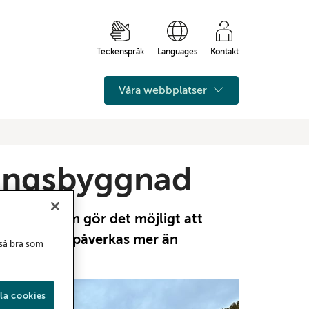
Teckenspråk
Languages
Kontakt
Våra webbplatser
ringsbyggnad
byggnad som gör det möjligt att
 att vården påverkas mer än
 så bra som
la cookies