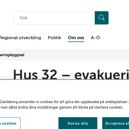
Sök
på
hemsidan
Regional utveckling
Politik
Om oss
A-Ö
ueringsbyggnad
Hus 32 – evakue
Hus 32 på Gävle sjukhus är en evakuerings
bygga om, bygga till och bygga nytt – utan
Gävleborg använder vi cookies för att göra din upplevelse på webbplatsen
u kan alltid ändra dina inställningar genom att klicka på Hantera cookies.
nödvändigt.
 cookies
Avvisa alla
Acceptera al