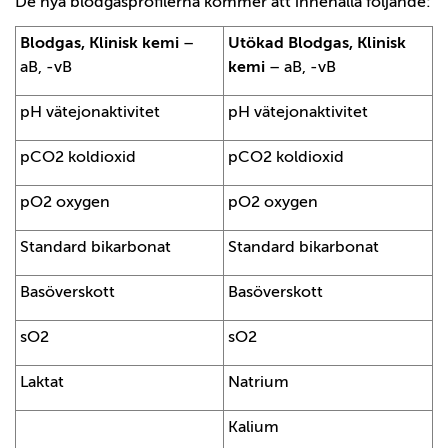
De nya blodgasprofilerna kommer att innehålla följande:
Blodgas, Klinisk kemi
–
Utökad Blodgas, Klinisk
aB, -vB
kemi
– aB, -vB
pH vätejonaktivitet
pH vätejonaktivitet
pCO2 koldioxid
pCO2 koldioxid
pO2 oxygen
pO2 oxygen
Standard bikarbonat
Standard bikarbonat
Basöverskott
Basöverskott
sO2
sO2
Laktat
Natrium
Kalium