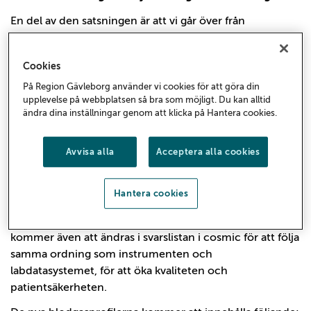
En del av den satsningen är att vi går över från
vakuumrör till blodgassprutor för blodgasprover, som ni
kan läsa om lite längre ner på sidan. En annan del av
Cookies
kvalitetsförbättringen för blodgas är att harmonisera
På Region Gävleborg använder vi cookies för att göra din
parameterprofilerna och svarsordningen för
upplevelse på webbplatsen så bra som möjligt. Du kan alltid
blodgasanalys, både i vården och på kemlab. Denna
ändra dina inställningar genom att klicka på Hantera cookies.
harmonisering kommer påverka vilka blodgasparametrar
som kommer kunna beställas i cosmic och förändringen
Avvisa alla
Acceptera alla cookies
börjar gälla
Torsdag 20/3.
Det kommer finnas
två olika
blodgasprofiler för analys på kem lab, varav den utökade
är mer omfattande än de blodgasprofiler ni tidigare
Hantera cookies
kunnat beställa från kemlab. Parametrarna i de nya
profilerna ser ni i tabellen nedan. Svarsordningen
kommer även att ändras i svarslistan i cosmic för att följa
samma ordning som instrumenten och
labdatasystemet, för att öka kvaliteten och
patientsäkerheten.