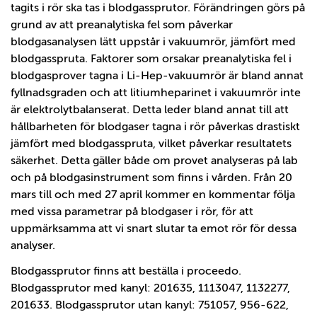
tagits i rör ska tas i blodgassprutor. Förändringen görs på
grund av att preanalytiska fel som påverkar
blodgasanalysen lätt uppstår i vakuumrör, jämfört med
blodgasspruta. Faktorer som orsakar preanalytiska fel i
blodgasprover tagna i Li-Hep-vakuumrör är bland annat
fyllnadsgraden och att litiumheparinet i vakuumrör inte
är elektrolytbalanserat. Detta leder bland annat till att
hållbarheten för blodgaser tagna i rör påverkas drastiskt
jämfört med blodgasspruta, vilket påverkar resultatets
säkerhet. Detta gäller både om provet analyseras på lab
och på blodgasinstrument som finns i vården. Från 20
mars till och med 27 april kommer en kommentar följa
med vissa parametrar på blodgaser i rör, för att
uppmärksamma att vi snart slutar ta emot rör för dessa
analyser.
Blodgassprutor finns att beställa i proceedo.
Blodgassprutor med kanyl: 201635, 1113047, 1132277,
201633. Blodgassprutor utan kanyl: 751057, 956-622,