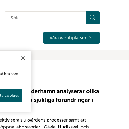
Sök
på
hemsidan
Våra webbplatser
 så bra som
Ljusdal och Söderhamn analyserar olika
la cookies
r att påvisa sjukliga förändringar i
fektivisera sjukvårdens processer samt att
-öppna laboratorier i Gävle, Hudiksvall och