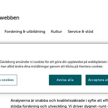
swebben
Forskning & utbildning
Kultur
Service & stöd
Diagnostik
Laboratoriemedicin
Klinisk kemi
Klinisk kemi
Gävleborg använder vi cookies för att göra din upplevelse på webbplatsen
u kan alltid ändra dina inställningar genom att klicka på Hantera cookies.
Klinisk kemi i Gävle, Hudiksvall, Bollnäs, 
 cookies
Avvisa alla
Acceptera al
kroppsvätskor, till exempel blod och urin, fö
kroppens olika organ.
Analyserna är snabba och kvalitetssäkrade i syfte att ef
stödja forskning och utveckling. Vi driver dygnet-runt