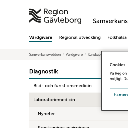
Samverkan
Vårdgivare
Regional utveckling
Folkhälsa
Samverkanswebben
Vårdgivare
Kunskapsstöd och rutiner
Cookies
Diagnostik
På Region 
möjligt. D
Bild- och funktionsmedicin
Hantera
Laboratoriemedicin
Nyheter
Provtagningsanvisningar