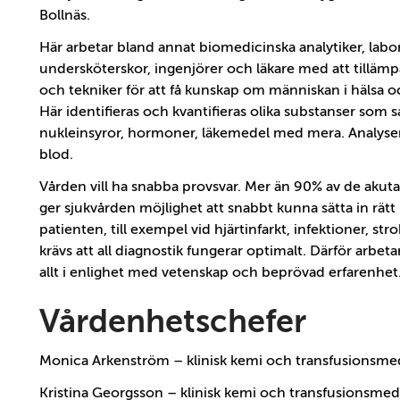
Bollnäs.
Här arbetar bland annat biomedicinska analytiker, labor
undersköterskor, ingenjörer och läkare med att tilläm
och tekniker för att få kunskap om människan i hälsa 
Här identifieras och kvantifieras olika substanser som sal
nukleinsyror, hormoner, läkemedel med mera. Analyserna
blod.
Vården vill ha snabba provsvar. Mer än 90% av de akut
ger sjukvården möjlighet att snabbt kunna sätta in rätt
patienten, till exempel vid hjärtinfarkt, infektioner, st
krävs att all diagnostik fungerar optimalt. Därför arbeta
allt i enlighet med vetenskap och beprövad erfarenhet
Vårdenhetschefer
Monica Arkenström – klinisk kemi och transfusionsme
Kristina Georgsson – klinisk kemi och transfusionsmed