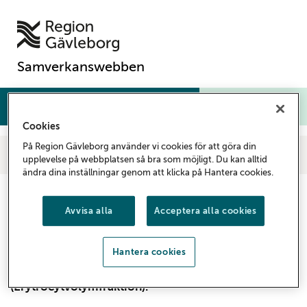
Samverkanswebben
Meny
Sök
Cookies
På Region Gävleborg använder vi cookies för att göra din
Samverkanswebben
Vårdgivare
Kunskapsstöd och rutiner
Diagnostik
upplevelse på webbplatsen så bra som möjligt. Du kan alltid
Nyheter
Förändring i svar för Trombocytfunktion
ändra dina inställningar genom att klicka på Hantera cookies.
Förändring i svar för
Avvisa alla
Acceptera alla cookies
Trombocytfunktion
Från den 2 december kommer inte längre svar för
Hantera cookies
Trombocytfunktion att kompletteras med EVF
(Erytrocytvolymfraktion).