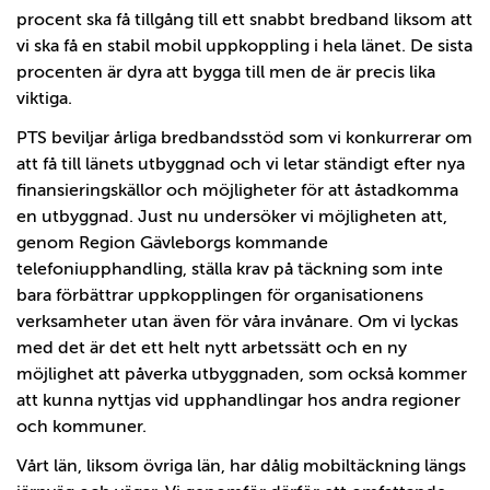
procent ska få tillgång till ett snabbt bredband liksom att
vi ska få en stabil mobil uppkoppling i hela länet. De sista
procenten är dyra att bygga till men de är precis lika
viktiga.
PTS beviljar årliga bredbandsstöd som vi konkurrerar om
att få till länets utbyggnad och vi letar ständigt efter nya
finansieringskällor och möjligheter för att åstadkomma
en utbyggnad. Just nu undersöker vi möjligheten att,
genom Region Gävleborgs kommande
telefoniupphandling, ställa krav på täckning som inte
bara förbättrar uppkopplingen för organisationens
verksamheter utan även för våra invånare. Om vi lyckas
med det är det ett helt nytt arbetssätt och en ny
möjlighet att påverka utbyggnaden, som också kommer
att kunna nyttjas vid upphandlingar hos andra regioner
och kommuner.
Vårt län, liksom övriga län, har dålig mobiltäckning längs