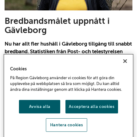
Bredbandsmålet uppnått i
Gävleborg
Nu har allt fler hushåll i Gävleborg tillgång till snabbt
bredband. Statistiken från Post- och telestyrelsen
visar att 98,4 procent av hushållen i Gävleborg nu
har tillgång till snabbt bredband på minst 1 Gbit/s.
Cookies
Det regionala bredbandsmålet är därmed uppnått.
På Region Gävleborg använder vi cookies för att göra din
upplevelse på webbplatsen så bra som möjligt. Du kan alltid
Så här tänker bredbandskoordinator Annica Aneklev
ändra dina inställningar genom att klicka på Hantera cookies.
på Region Gävleborg om måluppfyllelsen, vägen dit
och arbetet framåt:
Avvisa alla
Acceptera alla cookies
Hej Annica!
Berätta vad du arbetar med hos Region Gävleborg?
Hantera cookies
Jag arbetar med regionala utvecklingsfrågor och ett av
mina ansvarsområden är digital infrastruktur där jag har