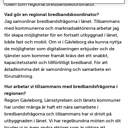
rollen som regional bredbandskoordinator.
Vad gör en regional bredbandskoordinator?
Jag samordnar bredbandsfrågorna i länet. Tillsammans
med kommunerna och marknadsaktörerna arbetar jag
för skapa möjligheter för en fortsatt utbyggnad i länet,
både fast och mobil.
Om vi i Gävleborg ska kunna nyttja
de möjligheter som digitaliseringen erbjuder och de
tjänster som kommer framåt krävs det ett snabbt,
kapacitetsstarkt och tillförlitligt bredband. För att
åstadkomma det är samordning och samarbete en
förutsättning.
Hur arbetar vi tillsammans med bredbandsfrågorna i
regionen?
Region Gävleborg, Länsstyrelsen och länets kommuner
har under många år haft ett nära samarbete i
bredbandsfrågorna och tillsammans har vi drivit på
utbyggnaden i länet. Vi har regelbundna möten och dit
bjuder vi in även andra aktörer som är viktiga att