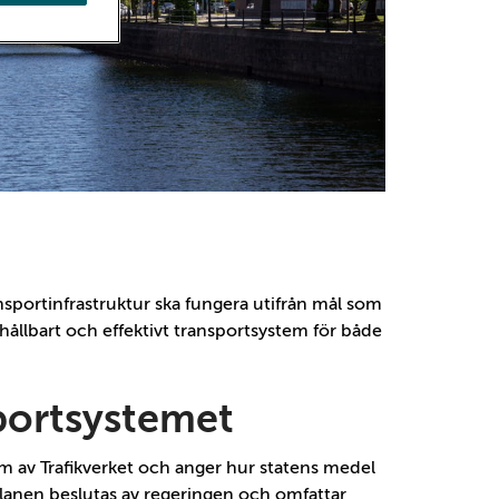
ansportinfrastruktur ska fungera utifrån mål som
t hållbart och effektivt transportsystem för både
sportsystemet
am av Trafikverket och anger hur statens medel
 Planen beslutas av regeringen och omfattar