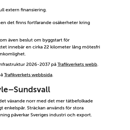
ull extern finansiering.
men det finns fortfarande osäkerheter kring
om även beslut om byggstart för
t innebär en cirka 22 kilometer lång mötesfri
amkomlighet.
tinfrastruktur 2026-2037 på
Trafikverkets webb
.
på
Trafikverkets webbsida
.
le–Sundsvall
 det växande norr med det mer tätbefolkade
gt enkelspår. Sträckan används för stora
rning påverkar Sveriges industri och export.