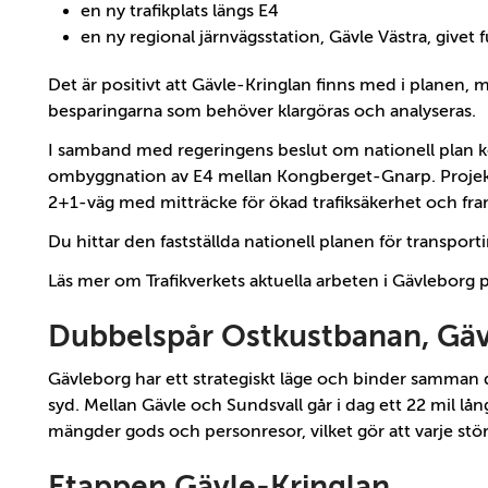
en ny trafikplats längs E4
en ny regional järnvägsstation, Gävle Västra, givet f
Det är positivt att Gävle-Kringlan finns med i planen, 
besparingarna som behöver klargöras och analyseras.
I samband med regeringens beslut om nationell plan k
ombyggnation av E4 mellan Kongberget-Gnarp. Projekte
2+1-väg med mitträcke för ökad trafiksäkerhet och fr
Du hittar den fastställda nationell planen för transpor
Läs mer om Trafikverkets aktuella arbeten i Gävleborg 
Dubbelspår Ostkustbanan, Gäv
Gävleborg har ett strategiskt läge och binder samman
syd. Mellan Gävle och Sundsvall går i dag ett 22 mil lån
mängder gods och personresor, vilket gör att varje stö
Etappen Gävle-Kringlan