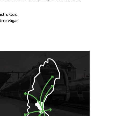
astruktur.
örre vägar.