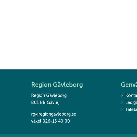
Region Gävleborg
Genv
Region Gävleborg
Konta
801 88 Gävle
,
Ledig
Teleta
rg@regiongavleborg.se
växel 026-15 40 00