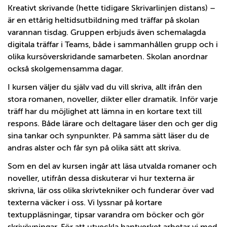
Kreativt skrivande (hette tidigare Skrivarlinjen distans) –
är en ettårig heltidsutbildning med träffar på skolan
varannan tisdag. Gruppen erbjuds även schemalagda
digitala träffar i Teams, både i sammanhållen grupp och i
olika kursöverskridande samarbeten. Skolan anordnar
också skolgemensamma dagar.
I kursen väljer du själv vad du vill skriva, allt ifrån den
stora romanen, noveller, dikter eller dramatik. Inför varje
träff har du möjlighet att lämna in en kortare text till
respons. Både lärare och deltagare läser den och ger dig
sina tankar och synpunkter. På samma sätt läser du de
andras alster och får syn på olika sätt att skriva.
Som en del av kursen ingår att läsa utvalda romaner och
noveller, utifrån dessa diskuterar vi hur texterna är
skrivna, lär oss olika skrivtekniker och funderar över vad
texterna väcker i oss. Vi lyssnar på kortare
textuppläsningar, tipsar varandra om böcker och gör
skrivövningar. För att utveckla hantverket arbetar vi med