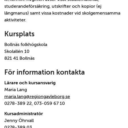
studerandeförsäkring, utskrifter och kopior (ej
långmanus) samt vissa kostnader vid skolgemensamma
aktiviteter.
Kursplats
Bollnäs folkhögskola
Skolallén 10
821 41 Bollnäs
För information kontakta
Lärare och kursansvarig
Maria Lang
maria.lang@regiongavleborg.se
0278-389 22, 073-059 67 10
Kursadministratör
Jenny Öhrvall
0278-389 03