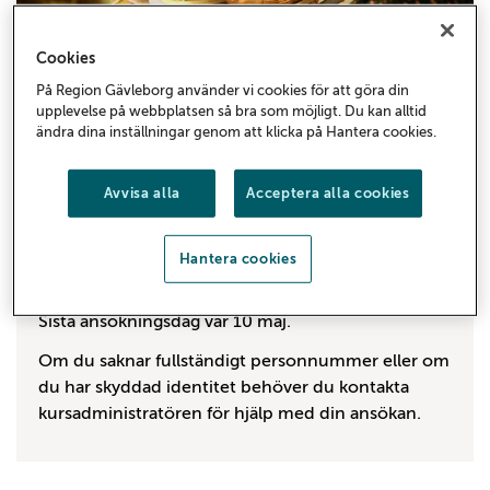
Cookies
Kreativt skrivande
På Region Gävleborg använder vi cookies för att göra din
upplevelse på webbplatsen så bra som möjligt. Du kan alltid
ändra dina inställningar genom att klicka på Hantera cookies.
En distanskurs för dig som har kommit en bit på
vägen. Kursen riktar sig till dig som vill skriva
Avvisa alla
Acceptera alla cookies
skönlitterär text oavsett om du har skrivit mycket
eller lite tidigare.
Hantera cookies
Ansökan
Sista ansökningsdag var 10 maj.
Om du saknar fullständigt personnummer eller om
du har skyddad identitet behöver du kontakta
kursadministratören för hjälp med din ansökan.