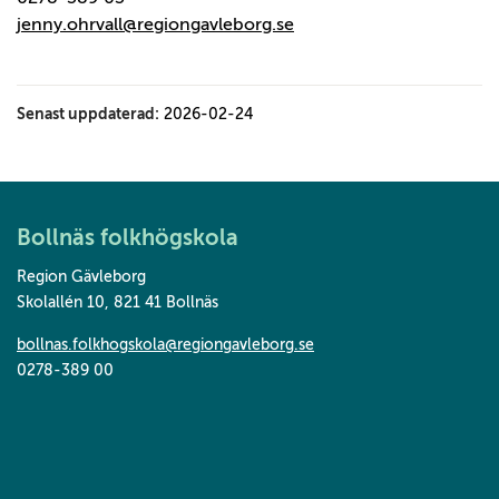
jenny.ohrvall@regiongavleborg.se
Senast uppdaterad:
2026-02-24
Bollnäs folkhögskola
Region Gävleborg
Skolallén 10
,
821 41 Bollnäs
bollnas.folkhogskola@regiongavleborg.se
0278-389 00