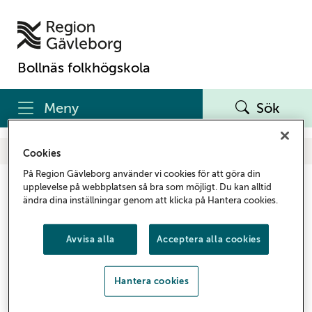
Bollnäs folkhögskola
Meny
Sök
Bollnäs folkhögskola
Om webbplatsen
Cookies
På Region Gävleborg använder vi cookies för att göra din
Om webbplatsen
upplevelse på webbplatsen så bra som möjligt. Du kan alltid
ändra dina inställningar genom att klicka på Hantera cookies.
Bollnas folkhögskolas webbplats innehåller
Avvisa alla
Acceptera alla cookies
information om skolans utbildningar, kurser och
verksamhet samt aktuella nyheter och evenemang.
Hantera cookies
Webbplatsen är en del av Region Gävleborgs officiella
webbplats regiongavleborg.se.