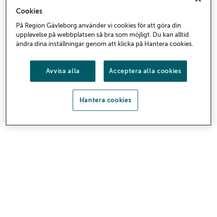
Cookies
På Region Gävleborg använder vi cookies för att göra din
Allmän kurs
upplevelse på webbplatsen så bra som möjligt. Du kan alltid
ändra dina inställningar genom att klicka på Hantera cookies.
Genom Allmän kurs kan du skaffa dig samma
behörigheter som du får via gymnasium eller
Avvisa alla
Acceptera alla cookies
komvux. Kursen vänder sig till dig som vill öka dina
kunskaper och läsa in behörigheter för fortsatta
Hantera cookies
studier på högskola eller yrkeshögskola.