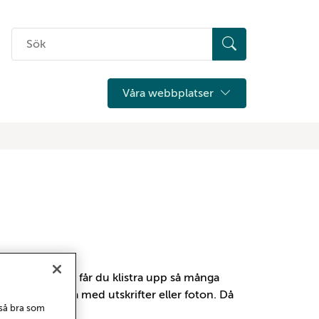
Sök
på
hemsidan
Våra webbplatser
rover. På dessa får du klistra upp så många
al men du kan ta med utskrifter eller foton. Då
 så bra som