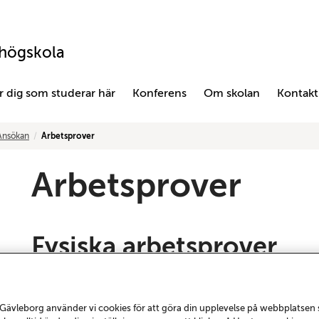
khögskola
r dig som studerar här
Konferens
Om skolan
Kontakt
Ansökan
Arbetsprover
Arbetsprover
Fysiska arbetsprover
Vi vill ha sex kartongark cirka 70 x 100 cm med arbetsp
bilder av dina arbeten som får plats. Vi föredrar origin
Gävleborg använder vi cookies för att göra din upplevelse på webbplatsen
vill vi att storlek och teknik tydligt framgår.