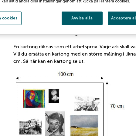
u kan alltid ändra dina inställningar genom att klicka på Hantera cookies.
Vi vill helst att ungefär hälften av arbetsproverna är t
tredimensionella arbeten som skulpturer eller objekt. Är
 cookies
Avvisa alla
Acceptera al
bättre att skicka foton. Fotografera från olika vinklar o
6 st 70 x 100 cm kartonger
En kartong räknas som ett arbetsprov. Varje ark skall
Vill du ersätta en kartong med en större målning i likn
cm. Så här kan en kartong se ut.