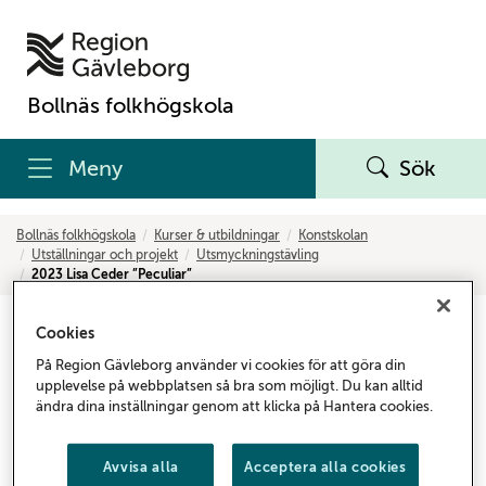
Bollnäs folkhögskola
Meny
Sök
Bollnäs folkhögskola
Kurser & utbildningar
Konstskolan
Utställningar och projekt
Utsmyckningstävling
2023 Lisa Ceder ”Peculiar”
2023 Lisa Ceder ”Peculiar”
Cookies
På Region Gävleborg använder vi cookies för att göra din
”Alla har ett behov av att bli hörda. De som brinner för
upplevelse på webbplatsen så bra som möjligt. Du kan alltid
ändra dina inställningar genom att klicka på Hantera cookies.
att skapa musik, gripande texter, konst eller vackra
trädgårdar har en stark längtan efter att på sitt eget sätt
formulera sin berättelse. Likt skulpturen på podiet som
Avvisa alla
Acceptera alla cookies