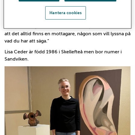
vrider på sig för att till slut få iväg det den vill säga.
Världen omkring kan verka märklig och ibland känns det
Hantera cookies
som att ingen lyssnar. Att det du sänder ut bara
försvinner. Jag önskar att verket är en påminnelse om
att det alltid finns en mottagare, någon som vill lyssna på
vad du har att säga.”
Lisa Ceder är född 1986 i Skellefteå men bor numer i
Sandviken.