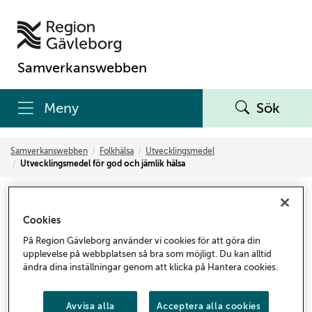
Samverkanswebben
Meny
Sök
Samverkanswebben
Folkhälsa
Utvecklingsmedel
Utvecklingsmedel för god och jämlik hälsa
Utvecklingsmedel för god och
Cookies
jämlik hälsa
På Region Gävleborg använder vi cookies för att göra din
upplevelse på webbplatsen så bra som möjligt. Du kan alltid
För att stimulera regionfinansierade verksamheter
ändra dina inställningar genom att klicka på Hantera cookies.
till utvecklingsarbeten som går i linje med Program
för god och jämlik hälsa har Hållbarhetsnämnden
Avvisa alla
Acceptera alla cookies
under 2023 och 2024 utlyst utvecklingsmedel i olika