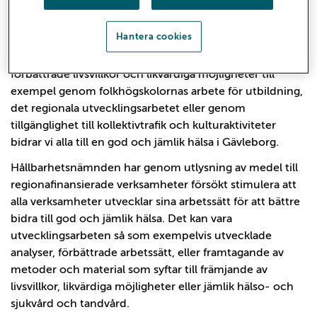
omgångar.
Hantera cookies
Genom att ge god och jämlik vård, arbeta
sjukdomsförebyggande och hälsofrämjande, arbeta för
förbättrade livsvillkor och likvärdiga möjligheter till
exempel genom folkhögskolornas arbete för utbildning,
det regionala utvecklingsarbetet eller genom
tillgänglighet till kollektivtrafik och kulturaktiviteter
bidrar vi alla till en god och jämlik hälsa i Gävleborg.
Hållbarhetsnämnden har genom utlysning av medel till
regionafinansierade verksamheter försökt stimulera att
alla verksamheter utvecklar sina arbetssätt för att bättre
bidra till god och jämlik hälsa. Det kan vara
utvecklingsarbeten så som exempelvis utvecklade
analyser, förbättrade arbetssätt, eller framtagande av
metoder och material som syftar till främjande av
livsvillkor, likvärdiga möjligheter eller jämlik hälso- och
sjukvård och tandvård.