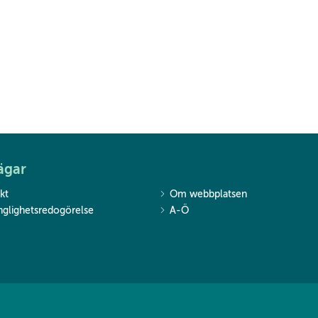
ägar
kt
Om webbplatsen
änglighetsredogörelse
A-Ö