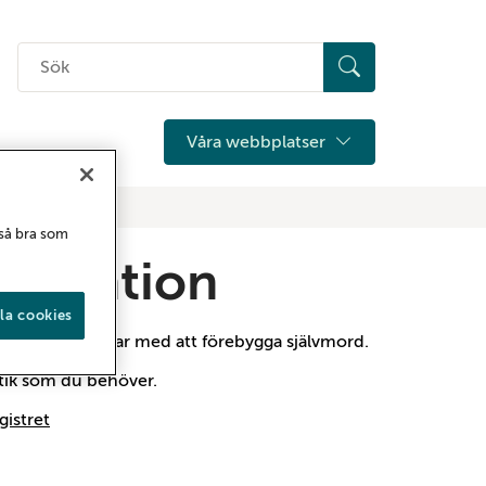
Sök
på
hemsidan
Våra webbplatser
 så bra som
prevention
la cookies
 dig som arbetar med att förebygga självmord.
istik som du behöver.
gistret