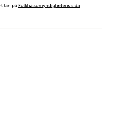
rt län på
Folkhälsomyndighetens sida