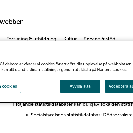
swebben
Forskning & utbildning
Kultur
Service & stöd
k
Gävleborg använder vi cookies för att göra din upplevelse på webbplatsen
u kan alltid ändra dina inställningar genom att klicka på Hantera cookies.
Statistik - suicid
 cookies
Avvisa alla
Acceptera al
Suicidprevention.se
är Folkhälsomyndighetens sida för
I följande statistikdatabaser kan du själv söka den stat
Socialstyrelsens statistikdatabas: Dödsorsaksre