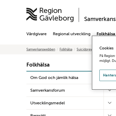
Samverkan
Vårdgivare
Regional utveckling
Folkhälsa
Cookies
Samverkanswebben
Folkhälsa
Suicidprevention
Statisti
På Region 
möjligt. D
Folkhälsa
Hantera
Om God och jämlik hälsa
Samverkansforum
Utvecklingsmedel
Barnrätt