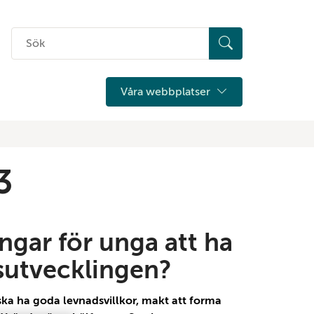
Sök
på
hemsidan
Våra webbplatser
3
ingar för unga att ha
sutvecklingen?
ka ha goda levnadsvillkor, makt att forma