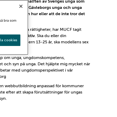
då är det över hälften av Sveriges unga som
ngar som frågat Gävleborgs unga och unga
åg kunskap om hur eller att de inte tror det
ndra på detta?
 så bra som
a och mänskliga rättigheter, har MUCF tagit
ungdomsperspektiv
. Ska du eller din
la cookies
m rör unga i åldern 13-25 år, ska modellens sex
nskap om unga, ungdomskompetens,
 och syn på unga. Det hjälpte mig mycket när
 arbetar med ungdomsperspektivet i vår
borg
en en webbutbildning anpassad för kommuner
te efter att skapa förutsättningar för ungas
syn.