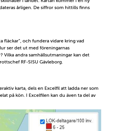
 skillnader i landet. Kartan kommer i en ny
ras årligen. De siffror som hittills finns
ita fläckar”, och fundera vidare kring vad
Hur ser det ut med föreningarnas
r? Vilka andra samhällsutmaningar kan det
rottschef RF-SISU Gävleborg.
teraktiv karta, dels en Excelfil att ladda ner som
at på kön. I Excelfilen kan du även ta del av