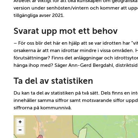
Arbetet är viktigt för att öka kunskapen om geografiska
version under senhösten/vintern och kommer att uppdate
tillgängliga avser 2021.
Svarat upp mot ett behov
– För oss blir det här en hjälp att se var idrotten har ”v
orsakerna är att man idrottar mindre i vissa områden. 
förutsättningar? Finns det anläggningar och idrottsyto
hänga ihop med? Säger Ann-Gerd Bergdahl, distriktsid
Ta del av statistiken
Du kan ta del av statistiken på två sätt. Dels finns en in
innehåller samma siffror samt motsvarande siffor uppdel
siffrorna på kommunnivå.