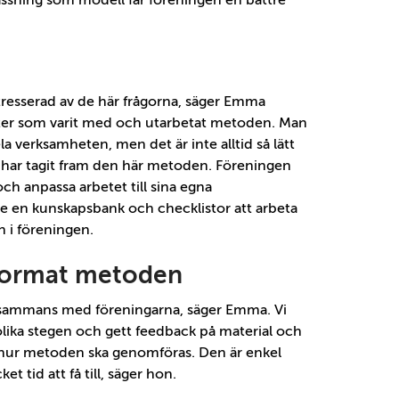
ssning som modell får föreningen en bättre
intresserad av de här frågorna, säger Emma
ter som varit med och utarbetat metoden. Man
a verksamheten, men det är inte alltid så lätt
 vi har tagit fram den här metoden. Föreningen
och anpassa arbetet till sina egna
r de en kunskapsbank och checklistor att arbeta
n i föreningen.
 format metoden
tillsammans med föreningarna, säger Emma. Vi
 olika stegen och gett feedback på material och
a i hur metoden ska genomföras. Den är enkel
t tid att få till, säger hon.