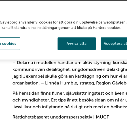
sina liv och inflytande över samhällsutvecklingen. Än
inte känner sig inkluderade i samhället. Undersökni
vuxna visar också på en vilja att kunna påverka, men l
spelar någon roll. Hur kan kommuner och regioner ä
Gävleborg använder vi cookies för att göra din upplevelse på webbplatsen
u kan alltid ändra dina inställningar genom att klicka på Hantera cookies.
Som en hjälp på vägen till att säkra ungas demokratisk
fram en modell som beskriver ett
Rättighetsbaserat 
 cookies
Avvisa alla
Acceptera al
organisation ta ett beslut eller genomföra en insats so
olika delar alltid beaktas.
– Delarna i modellen handlar om aktiv styrning, ku
kommundriven delaktighet, ungdomsdriven delaktighet
jag till exempel skulle göra en kartläggning om hur vi
organisation. – Linnéa Humble, strateg, Region Gävle
På hemsidan finns filmer, självskattningstest och äv
och myndigheter. Ett tips är att besöka sidan om ni är u
livsvillkor och inflytande på riktigt och med en helhets
Rättighetsbaserat ungdomsperspektiv | MUCF