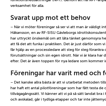
funktionsnedsättningar (NPF). Genom att ha NPF-anpa
verksamhet för alla.
Svarat upp mot ett behov
– När vi möter föreningar så ser vi att man är väldigt 
Håkansson, en av RF-SISU Gävleborgs idrottskonsulen
har uttryckt önskemål om att låta tänket genomsyra hel
att få det att funka i praktiken. Det är just därför som
får hjälp av en processledare att steg för steg förankra 
förutsättningar och sin egen idrott. När vi är klara ha
efter. Det är även toppen för nya ledare som kommer i
Föreningar har varit med och
– Det kanske allra bästa är att vi utarbetat metoden 
har haft ett antal pilotföreningar som har fått testa de
tillvägagångssätt. Vi känner att vi på så sätt landat br
och avskalad, går i tydliga etapper och tar inte jättemycke