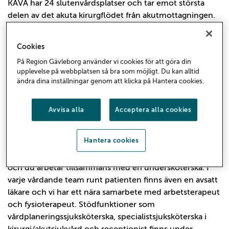
KAVA har 24 slutenvårdsplatser och tar emot största
delen av det akuta kirurgflödet från akutmottagningen.
Målsättningen med KAVA är att fokusera på det akuta
flödet med snabb handläggning och korta vårdtider
Cookies
med fokus på det bästa för våra patienter. Vi är en stabil
På Region Gävleborg använder vi cookies för att göra din
personalgrupp som har roligt tillsammans och ställer
upplevelse på webbplatsen så bra som möjligt. Du kan alltid
upp för varandra.
ändra dina inställningar genom att klicka på Hantera cookies.
Arbetsuppgifter
Avvisa alla
Acceptera alla cookies
Som sjuksköterska hos oss på KAVA erbjuds du ett roligt
och ständigt utvecklande arbete som ger dig en bra
Hantera cookies
start på din sjuksköterskekarriär och en bred
kompetens. Du är omvårdnadsansvarig för sex patienter
och du arbetar tillsammans med en undersköterska. I
varje vårdande team runt patienten finns även en avsatt
läkare och vi har ett nära samarbete med arbetsterapeut
och fysioterapeut. Stödfunktioner som
vårdplaneringssjuksköterska, specialistsjuksköterska i