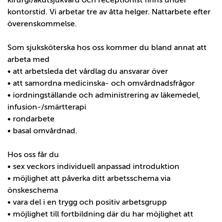
kirurgi/akutsjukvård och receptionist finns under
kontorstid. Vi arbetar tre av åtta helger. Nattarbete efter
överenskommelse.
Som sjuksköterska hos oss kommer du bland annat att
arbeta med
• att arbetsleda det vårdlag du ansvarar över
• att samordna medicinska- och omvårdnadsfrågor
• iordningställande och administrering av läkemedel,
infusion-/smärtterapi
• rondarbete
• basal omvårdnad.
Hos oss får du
• sex veckors individuell anpassad introduktion
• möjlighet att påverka ditt arbetsschema via
önskeschema
• vara del i en trygg och positiv arbetsgrupp
• möjlighet till fortbildning där du har möjlighet att