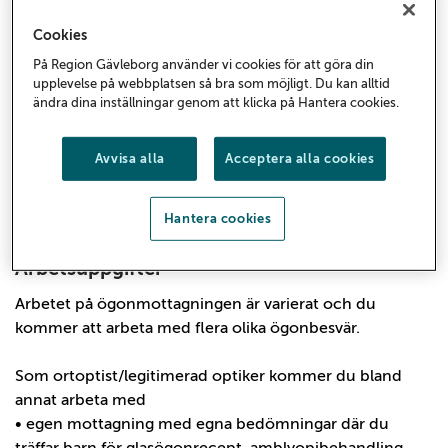
Vårt team består av medicinska sekreterare,
Cookies
administratörer, sjukhusoptiker, sjuksköterskor,
På Region Gävleborg använder vi cookies för att göra din
undersköterskor och ögonläkare samt två
upplevelse på webbplatsen så bra som möjligt. Du kan alltid
vårdenhetschefer. Tillsammans arbetar vi för att ge våra
ändra dina inställningar genom att klicka på Hantera cookies.
invånare bästa hälso-, och sjukvård. Vi arbetar dagtid
måndag till fredag och hos oss är det viktigt med en
Avvisa alla
Acceptera alla cookies
trygg introduktion mer än snabb, och vi ser till att du har
förutsättningarna för att lyckas. Vill du veta mer? Hör av
Hantera cookies
dig, vi bjuder på en fika om du vill hälsa på.
Arbetsuppgifter
Arbetet på ögonmottagningen är varierat och du
kommer att arbeta med flera olika ögonbesvär.
Som ortoptist/legitimerad optiker kommer du bland
annat arbeta med
• egen mottagning med egna bedömningar där du