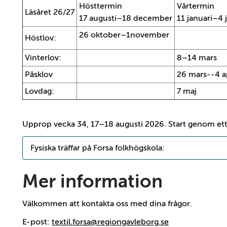
Hösttermin
Vårtermin
Läsåret 26/27
17 augusti–18 december
11 januari–4 
26 oktober–1november
Höstlov:
Vinterlov:
8–14 mars
Påsklov
26 mars--4 ap
Lovdag:
7 maj
Upprop vecka 34, 17–18 augusti 2026. Start genom ett 
Fysiska träffar på Forsa folkhögskola:
Mer information
Välkommen att kontakta oss med dina frågor.
E-post:
textil.forsa@regiongavleborg.se