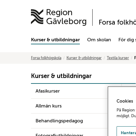
Forsa folkh
Kurser & utbildningar
Om skolan
För dig
Forsa folkhögskola
Kurser & utbildningar
Textila kurser
F
Kurser & utbildningar
Afasikurser
Cookies
Allmän kurs
På Region 
möjligt. D
Behandlingspedagog
Hantera
Fotografiutbildningar