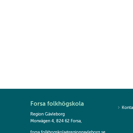
Forsa folkhögskola
Konta
Region Gävleborg
Monvägen 4, 824 62 Forsa
,
forsa.folkhogskola@regiongavleborg.se