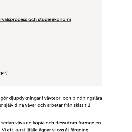
 urvalsprocess och studieekonomi
gar)
u gör djupdykningar i vävteori och bindningslära
själv dina vävar och arbetar från skiss till
och sedan väva en kopia och dessutom formge en
i ett kurstillfälle ägnar vi oss åt färgning.