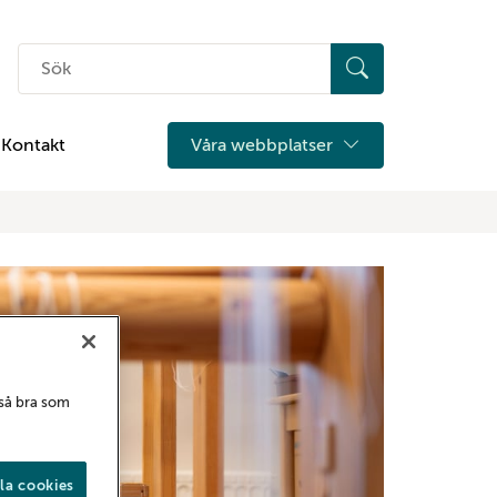
Sök
på
hemsidan
Kontakt
Våra webbplatser
 så bra som
la cookies