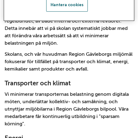
enligt ISO 14001.
Hantera cookies
I och med vår certifiering utvärderas vårt miljöarbete
regelbundet, av både interna och externa revisorer.
Detta innebär att vi på skolan systematiskt jobbar med
att förändra våra arbetssätt så att vi minimerar
belastningen på miljön.
Skolans, och vår huvudman Region Gävleborgs
miljömål
fokuserar för tillfället på transporter och klimat, energi,
kemikalier samt produkter och avfall.
Transporter och klimat
Vi minimerar transporternas belastning genom digitala
möten, underlättar kollektiv- och samåkning, och
utnyttjar miljöbilarna i Region Gävleborgs bilpool. Våra
medarbetare får kontinuerlig utbildning i ”sparsam
körning”.