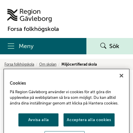
Forsa folkhögskola
Meny
Sök
Forsa folkhögskola
Om skolan
Miljöcertifierad skola
Miljöcertifierad skola
Cookies
På Region Gävleborg använder vi cookies för att göra din
upplevelse på webbplatsen så bra som möjligt. Du kan alltid
Gröna kontorsrutiner
ändra dina inställningar genom att klicka på Hantera cookies.
Gemensamma gröna kontorsrutiner för Forsa folkhögskola
Avvisa alla
Acceptera alla cookies
Sedan våren 2008 är Forsa folkhögskola miljöcertifierad