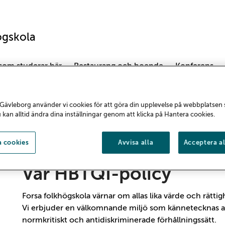
ögskola
 som studerar här
Restaurang och boende
Konferens
Gävleborg använder vi cookies för att göra din upplevelse på webbplatsen
u kan alltid ändra dina inställningar genom att klicka på Hantera cookies.
Forsa är HBTQI-ce
 cookies
Avvisa alla
Acceptera al
Vår HBTQI-policy
Forsa folkhögskola värnar om allas lika värde och rättig
Vi erbjuder en välkomnande miljö som kännetecknas a
normkritiskt och antidiskriminerade förhållningssätt.