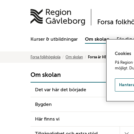
Forsa folkh
Kurser & utbildningar
Om skolan
För dig
Cookies
Forsa folkhögskola
Om skolan
Forsa är HBTQI-certifierad
På Region 
möjligt. D
Om skolan
Hantera
Det var här det började
Bygden
Här finns vi
Tillgänglighet och extra stöd