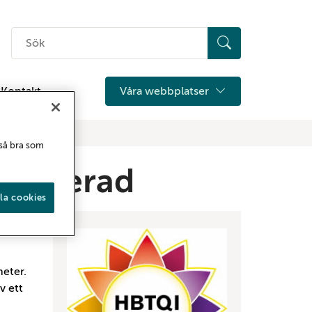
Sök
på
hemsidan
Kontakt
Våra webbplatser
 så bra som
rtifierad
la cookies
heter.
v ett