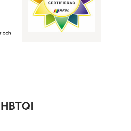
er och
m HBTQI