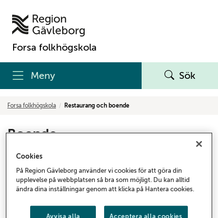
Forsa folkhögskola
Meny
Sök
Forsa folkhögskola
Restaurang och boende
Boende
Här kommer du inte bara att få nya kunskaper, utan
Cookies
också nya vänner för livet! På skolan finns 41 rum i
På Region Gävleborg använder vi cookies för att göra din
tre olika elevhem. Till skolan kommer kursdeltagare
upplevelse på webbplatsen så bra som möjligt. Du kan alltid
ändra dina inställningar genom att klicka på Hantera cookies.
från hela Sverige och ibland också från andra delar
av världen. Det gör att det är lätt att utvecklas, du
växer som människa!
Avvisa alla
Acceptera alla cookies