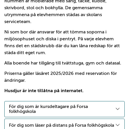
Rummen är möblerade med säng, täcke, kudde,
skrivbord, stol och bokhylla. De gemensamma
utrymmena på elevhemmen städas av skolans
serviceteam.
Ni som bor där ansvarar för att tömma soporna i
miljösophuset och diska i pentryt. På varje elevhem
finns det en städskrubb där du kan låna redskap för att
städa ditt eget rum.
Alla boende har tillgång till tvättstuga, gym och datasal.
Priserna gäller läsåret 2025/2026 med reservation för
ändringar.
Husdjur är inte tillåtna på internatet.
För dig som är kursdeltagare på Forsa
folkhögskola
För dig som läser på distans på Forsa folkhögskola